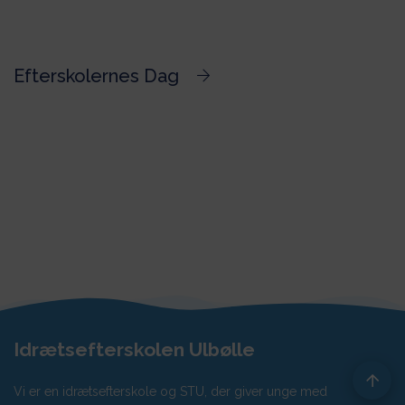
Efterskolernes Dag
Idrætsefterskolen Ulbølle
Vi er en idrætsefterskole og STU, der giver unge med