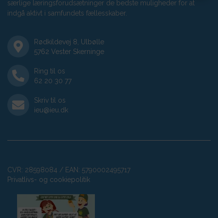
særlige læringsforudsætninger de bedste muligheder for at
indgå aktivt i samfundets fællesskaber.
Rødkildevej 8, Ulbølle
5762
Vester Skerninge
Ring til os
62 20 30 77
Skriv til os
ieu@ieu.dk
CVR: 28598084 / EAN: 5790002495717
Privatlivs- og cookiepolitik